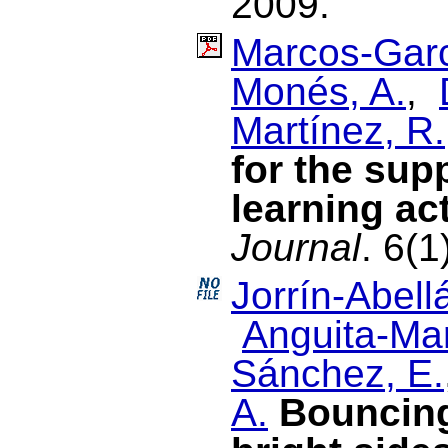
2009.
Marcos-Garc
Monés, A.
,
Martínez, R.
for the sup
learning act
Journal
. 6(
Jorrín-Abellá
Anguita-Mar
Sánchez, E.
A.
Bouncing