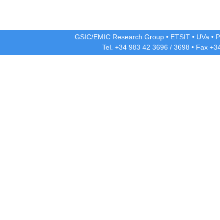
GSIC/EMIC Research Group
•
ETSIT
•
UVa
•
P
Tel. +34 983 42
3696
/
3698
• Fax +3