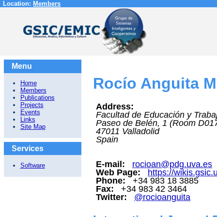
Location:
Members
Menu
Rocío Anguita M
Home
Members
Publications
Projects
Address:
Events
Facultad de Educación y Trabaj
Links
Paseo de Belén, 1 (Room D01
Site Map
47011
Valladolid
Spain
Services
E-mail:
rocioan@pdg.uva.es
Software
Web Page:
https://wikis.gsic
Phone:
+34 983 18 3885
Fax:
+34 983 42 3464
Twitter:
@rocioanguita