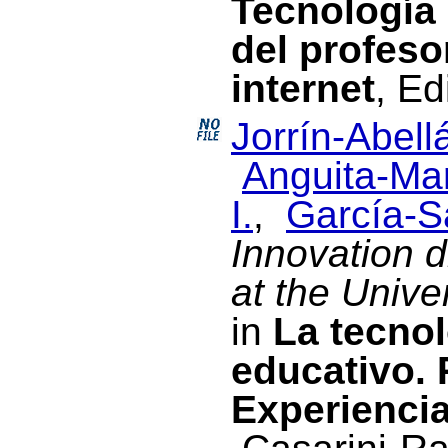
Tecnología 
del profeso
internet
, Ed
Jorrín-Abellá
Anguita-Mar
I.
,
García-Sa
Innovation d
at the Univer
in
La tecnol
educativo. 
Experienci