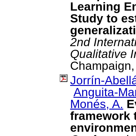
Learning E
Study to es
generalizat
2nd Internat
Qualitative I
Champaign, I
Jorrín-Abellá
Anguita-Mar
Monés, A.
E
framework 
environmen