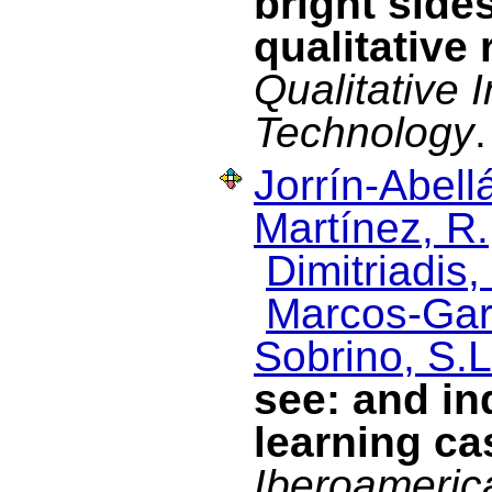
bright side
qualitative
Qualitative 
Technology
Jorrín-Abellá
Martínez, R.
Dimitriadis, 
Marcos-Garc
Sobrino, S.L
see: and in
learning ca
Iberoameric