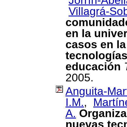
Jorrín-Abell
Villagrá-Sob
comunidade
en la unive
casos en la
tecnologías
educación
2005.
Anguita-Mart
I.M.
,
Martín
A.
Organiza
nuevas tecn