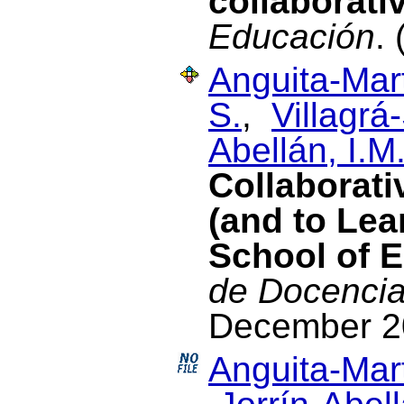
collaborati
Educación
.
Anguita-Mart
S.
,
Villagrá
Abellán, I.M
Collaborati
(and to Lea
School of 
de Docencia 
December 2
Anguita-Mart