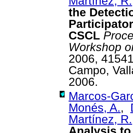
Martínez, R.
the Detecti
Participato
CSCL
Proce
Workshop o
2006, 41541
Campo, Vall
2006.
Marcos-Garc
Monés, A.
,
Martínez, R.
Analysis to