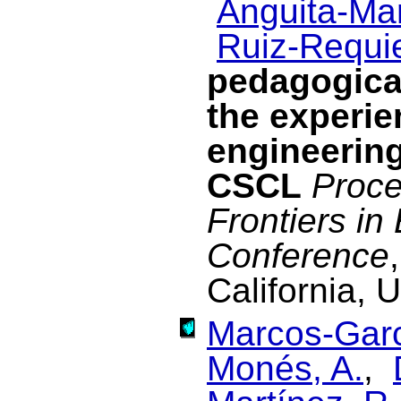
Anguita-Mar
Ruiz-Requie
pedagogica
the experie
engineerin
CSCL
Proce
Frontiers in
Conference
California, 
Marcos-Garc
Monés, A.
,