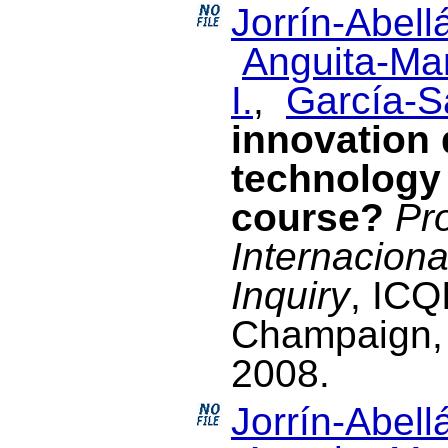
Jorrín-Abellá
Anguita-Mar
I.
,
García-Sa
innovation 
technology 
course?
Pr
Internaciona
Inquiry
, ICQ
Champaign, 
2008.
Jorrín-Abellá