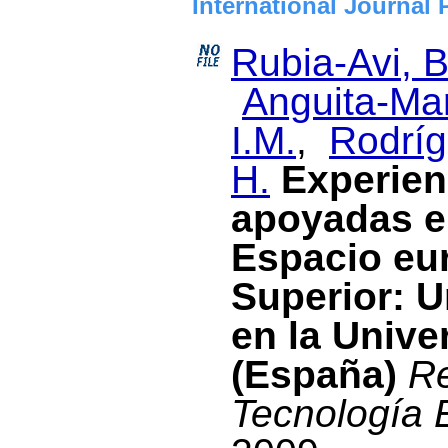
International Journal 
Rubia-Avi, B
Anguita-Mar
I.M.
,
Rodríg
H.
Experien
apoyadas en
Espacio eu
Superior: U
en la Unive
(España)
Re
Tecnología 