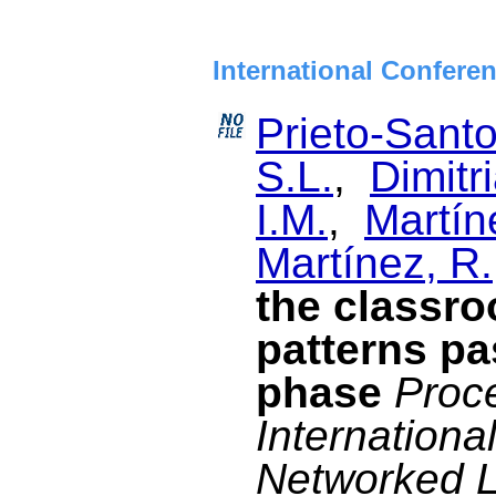
International Confere
Prieto-Santo
S.L.
,
Dimitri
I.M.
,
Martín
Martínez, R.
the classr
patterns pa
phase
Proce
Internationa
Networked L