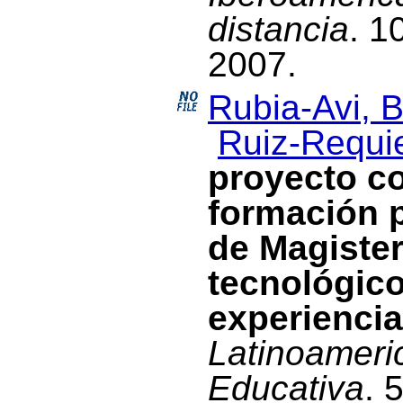
distancia
. 1
2007.
Rubia-Avi, B
Ruiz-Requie
proyecto co
formación p
de Magister
tecnológic
experienci
Latinoameri
Educativa
. 