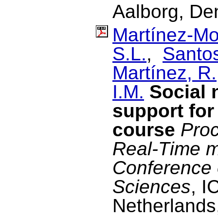
Aalborg, De
Martínez-Mo
S.L.
,
Santo
Martínez, R.
I.M.
Social 
support for
course
Proc
Real-Time m
Conference 
Sciences
, I
Netherlands